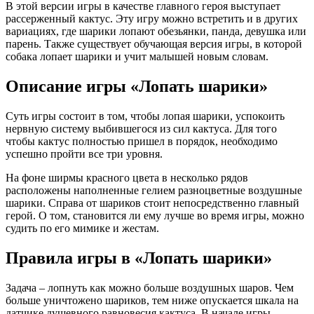
В этой версии игры в качестве главного героя выступает
рассерженный кактус. Эту игру можно встретить и в других
вариациях, где шарики лопают обезьянки, панда, девушка или
парень. Также существует обучающая версия игры, в которой
собака лопает шарики и учит малышей новым словам.
Описание игры «Лопать шарики»
Суть игры состоит в том, чтобы лопая шарики, успокоить
нервную систему выбившегося из сил кактуса. Для того
чтобы кактус полностью пришел в порядок, необходимо
успешно пройти все три уровня.
На фоне ширмы красного цвета в несколько рядов
расположены наполненные гелием разноцветные воздушные
шарики. Справа от шариков стоит непосредственно главный
герой. О том, становится ли ему лучше во время игры, можно
судить по его мимике и жестам.
Правила игры в «Лопать шарики»
Задача – лопнуть как можно больше воздушных шаров. Чем
больше уничтожено шариков, тем ниже опускается шкала на
датчике душевного равновесия кактуса. В начале игры