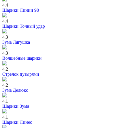
4.4
Шарики Линии 98
4.4
Шарики Точный удар
4.3
Зума Лягушка
4.3
Волшебные шарики
4.2
Стрелок пузырями
4.2
Зума Делюкс
4.1
Шарики Зума
4.1
Шарики Линес